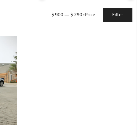
Filter
900 $
—
250 $
Price: