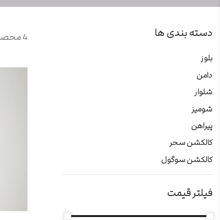
دسته بندی ها
4 محصول یافت شد
بلوز
دامن
شلوار
شومیز
پیراهن
کالکشن سحر
کالکشن سوگول
فیلتر قیمت