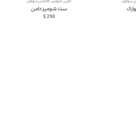
,
,
ن سوگول
دامن
شومیز
کالکشن سوگول
ارک
ست شومیز دامن
$
250