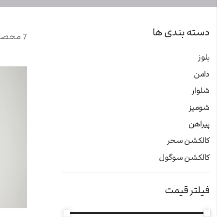
دسته بندی ها
7 محصول یافت شد
بلوز
دامن
شلوار
شومیز
پیراهن
کالکشن سحر
کالکشن سوگول
فیلتر قیمت