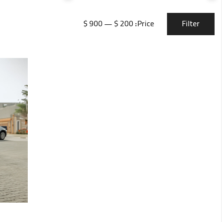
Filter
900 $
—
200 $
Price: