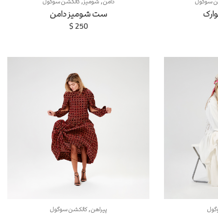
,
,
ن سوگول
دامن
شومیز
کالکشن سوگول
ارک
ست شومیز دامن
$
250
,
گول
پیراهن
کالکشن سوگول