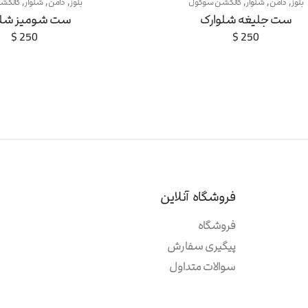
,
,
,
,
,
,
بلوز
دامن
شلوار
کالکشن سوگول
بلوز
دامن
شلوار
کالکش
ست جلیغه شلوارک
ست شومیز شلو
$
250
$
250
فروشگاه آنلاین
فروشگاه
پیگیری سفارش
سوالات متداول