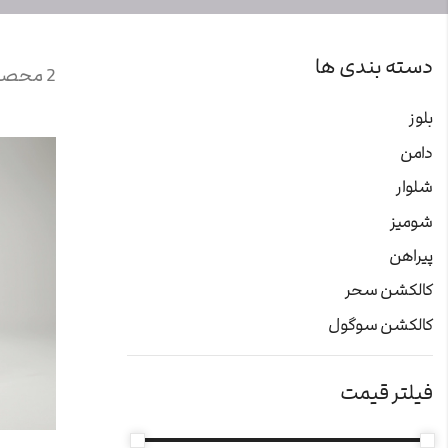
دسته بندی ها
2 محصول یافت شد
بلوز
دامن
شلوار
شومیز
پیراهن
کالکشن سحر
کالکشن سوگول
فیلتر قیمت