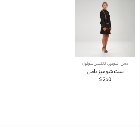
,
,
دامن
شومیز
کالکشن سوگول
ست شومیز دامن
$
250